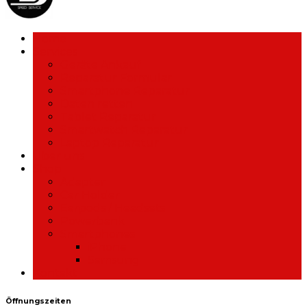
Home
Services
Geräte Ankauf
Reparatur Formular
Smartphone Reparatur
Daten retten
Tablet Reparatur
Smartwatch Reparatur
Laptop Reparatur
Über uns
Shop
Adapter
Car Holder
Earpods / Headsets
Powerbank
Smartphones
iPhone
Samsung
Kontakt
Öffnungszeiten